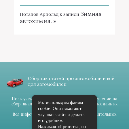
Зимняя
Потапов Арнольд
к записи
автохимия. »
Сборник статей про автомобили и всё
для автомобилей
Пользуясь данным ресурсом вы даёте разрешение на
Мы используем файлы
сбор, анализ и хранение своих персональных данных
cookie. Они помогают
согласно
Правилам
.
Вся информация предоставлена в ознакомительных
улучшать сайт и делать
целях.
его удобнее.
Нажимая «Принять», вы