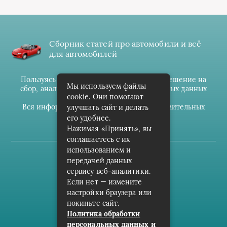
Сборник статей про автомобили и всё
для автомобилей
Пользуясь данным ресурсом вы даёте разрешение на
Мы используем файлы
сбор, анализ и хранение своих персональных данных
cookie. Они помогают
согласно
Правилам
.
Вся информация предоставлена в ознакомительных
улучшать сайт и делать
целях.
его удобнее.
Нажимая «Принять», вы
соглашаетесь с их
использованием и
(c) cpark-avto.ru
передачей данных
сервису веб-аналитики.
Карта сайта
Если нет — измените
О проекте
настройки браузера или
покиньте сайт.
Архив
Политика обработки
персональных данных и