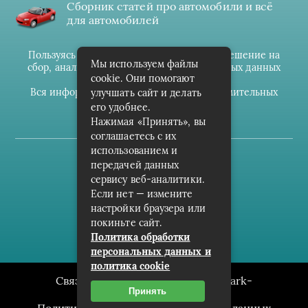
Сборник статей про автомобили и всё
для автомобилей
Пользуясь данным ресурсом вы даёте разрешение на
Мы используем файлы
сбор, анализ и хранение своих персональных данных
cookie. Они помогают
согласно
Правилам
.
Вся информация предоставлена в ознакомительных
улучшать сайт и делать
целях.
его удобнее.
Нажимая «Принять», вы
соглашаетесь с их
использованием и
(c) cpark-avto.ru
передачей данных
сервису веб-аналитики.
Карта сайта
Если нет — измените
О проекте
настройки браузера или
покиньте сайт.
Архив
Политика обработки
персональных данных и
политика cookie
Связаться с редакцией сайта: cpark-
Принять
avto.ru@mailwebsite.ru
Политика обработки персональных данных