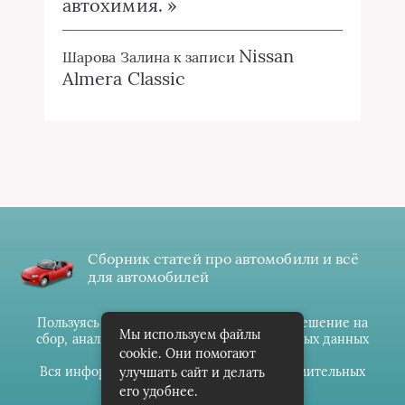
автохимия. »
Nissan
Шарова Залина
к записи
Almera Classic
Сборник статей про автомобили и всё
для автомобилей
Пользуясь данным ресурсом вы даёте разрешение на
Мы используем файлы
сбор, анализ и хранение своих персональных данных
cookie. Они помогают
согласно
Правилам
.
Вся информация предоставлена в ознакомительных
улучшать сайт и делать
целях.
его удобнее.