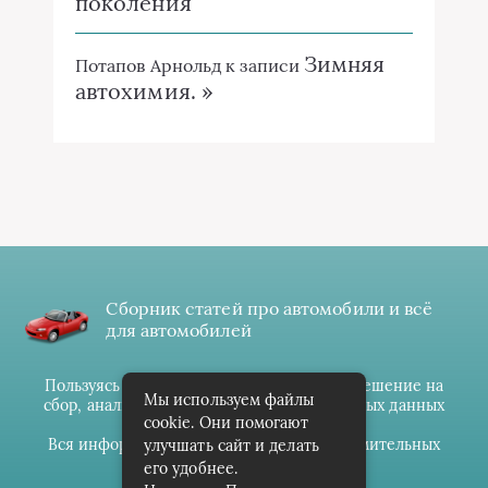
поколения
Зимняя
Потапов Арнольд
к записи
автохимия. »
Сборник статей про автомобили и всё
для автомобилей
Пользуясь данным ресурсом вы даёте разрешение на
Мы используем файлы
сбор, анализ и хранение своих персональных данных
cookie. Они помогают
согласно
Правилам
.
Вся информация предоставлена в ознакомительных
улучшать сайт и делать
целях.
его удобнее.