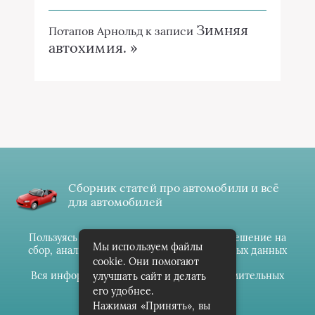
Зимняя
Потапов Арнольд
к записи
автохимия. »
Сборник статей про автомобили и всё
для автомобилей
Пользуясь данным ресурсом вы даёте разрешение на
Мы используем файлы
сбор, анализ и хранение своих персональных данных
cookie. Они помогают
согласно
Правилам
.
Вся информация предоставлена в ознакомительных
улучшать сайт и делать
целях.
его удобнее.
Нажимая «Принять», вы