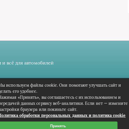
 и всё для автомобилей
 даёте разрешение на сбор, анализ и хранение своих персонал
Мы используем файлы cookie. Они помогают улучшать сайт и
Вся информация предоставлена в ознакомительных целях.
делать его удобнее.
Нажимая «Принять», вы соглашаетесь с их использованием и
передачей данных сервису веб-аналитики. Если нет — измените
настройки браузера или покиньте сайт.
Политика обработки персональных данных и политика cookie
Принять
Связаться с редакцией сайта: cpark-avto.ru@mailwebsite.r