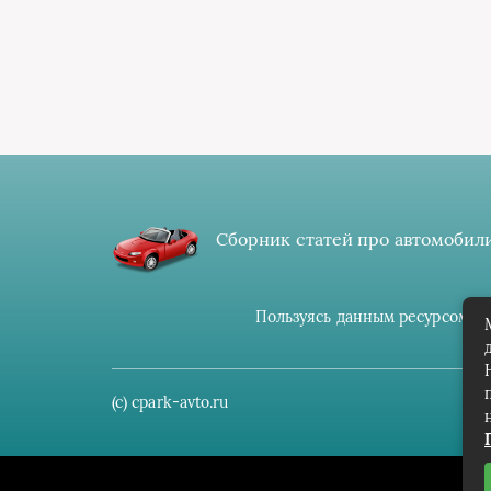
Сборник статей про автомобили
Пользуясь данным ресурсом вы
(c) cpark-avto.ru