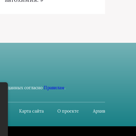
ьных данных согласно
Правилам
.
Карта сайта
О проекте
Архив
u