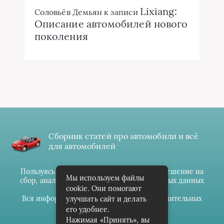
Lixiang:
Соловьёв Демьян
к записи
Описание автомобилей нового
поколения
Сборник статей про автомобили и всё
для автомобилей
Пользуясь данным ресурсом вы даёте разрешение на
Мы используем файлы
сбор, анализ и хранение своих персональных данных
cookie. Они помогают
согласно
Правилам
.
Вся информация предоставлена в ознакомительных
улучшать сайт и делать
целях.
его удобнее.
Нажимая «Принять», вы