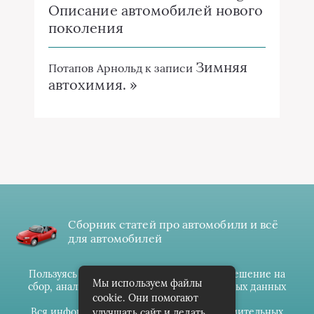
Описание автомобилей нового
поколения
Зимняя
Потапов Арнольд
к записи
автохимия. »
Сборник статей про автомобили и всё
для автомобилей
Пользуясь данным ресурсом вы даёте разрешение на
Мы используем файлы
сбор, анализ и хранение своих персональных данных
cookie. Они помогают
согласно
Правилам
.
Вся информация предоставлена в ознакомительных
улучшать сайт и делать