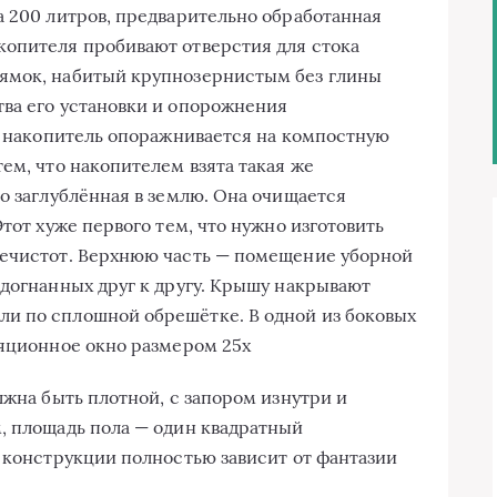
а 200 литров, предварительно обработанная
копителя пробивают отверстия для стока
ямок, набитый крупнозернистым без глины
ва его установки и опорожнения
он накопитель опоражнивается на компостную
ем, что накопителем взята такая же
о заглублённая в землю. Она очищается
Этот хуже первого тем, что нужно изготовить
нечистот. Верхнюю часть — помещение уборной
одогнанных друг к другу. Крышу накрывают
и по сплошной обрешётке. В одной из боковых
ляционное окно размером 25х
лжна быть плотной, с запором изнутри и
, площадь пола — один квадратный
й конструкции полностью зависит от фантазии