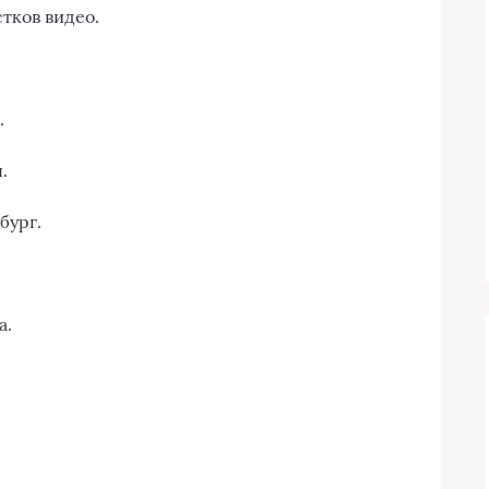
тков видео.
.
.
бург.
а.
.