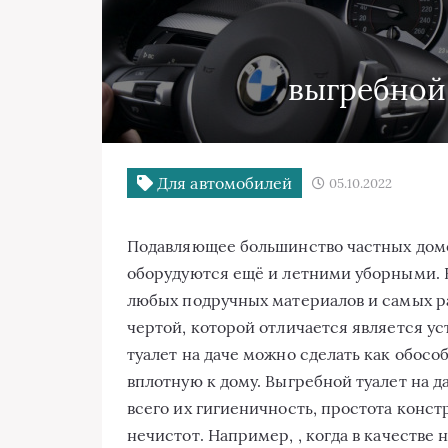
выгребной 
Для автомобилей
05.10.2022
Подавляющее большинство частных домо
оборудуются ещё и летними уборными. В
любых подручных материалов и самых р
чертой, которой отличается является у
туалет на даче можно сделать как обос
вплотную к дому. Выгребной туалет на 
всего их гигиеничность, простота конст
нечистот. Например, , когда в качестве