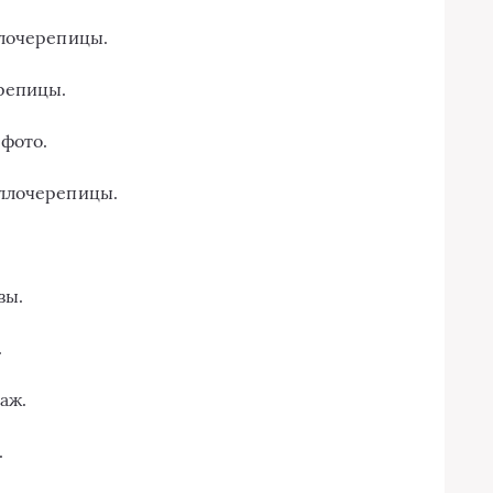
ллочерепицы.
репицы.
фото.
ллочерепицы.
вы.
.
аж.
.