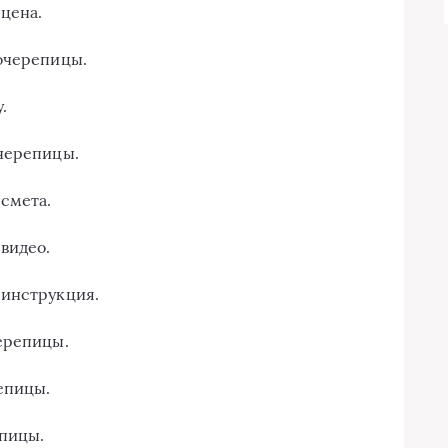
цена.
лочерепицы.
.
очерепицы.
смета.
видео.
 инструкция.
ерепицы.
епицы.
епицы.