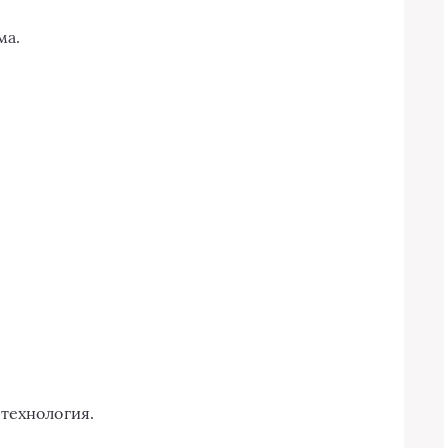
ма.
.
технология.