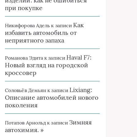
изделий: как не ошибиться
при покупке
Как
Никифорова Адель
к записи
избавить автомобиль от
неприятного запаха
Haval F7:
Романова Эдита
к записи
Новый взгляд на городской
кроссовер
Lixiang:
Соловьёв Демьян
к записи
Описание автомобилей нового
поколения
Зимняя
Потапов Арнольд
к записи
автохимия. »