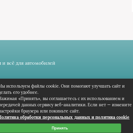
 и всё для автомобилей
 даёте разрешение на сбор, анализ и хранение своих персонал
Мы используем файлы cookie. Они помогают улучшать сайт и
Вся информация предоставлена в ознакомительных целях.
делать его удобнее.
Нажимая «Принять», вы соглашаетесь с их использованием и
передачей данных сервису веб-аналитики. Если нет — измените
настройки браузера или покиньте сайт.
Политика обработки персональных данных и политика cookie
Принять
Связаться с редакцией сайта: cpark-avto.ru@mailwebsite.r