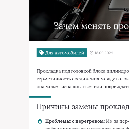
Зачем менять про
Для автомобилей
18.09.2024
Прокладка под головкой блока цилиндр
герметичность соединения между голов
она может изнашиваться или повреждать
Причины замены прокла
Проблемы с перегревом:
Из-за пер
деформироваться и потерять свою ф