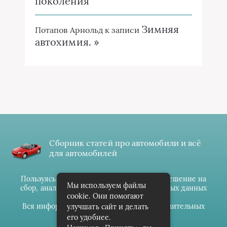
поколения
Зимняя
Потапов Арнольд
к записи
автохимия. »
Сборник статей про автомобили и всё
для автомобилей
Пользуясь данным ресурсом вы даёте разрешение на
Мы используем файлы
сбор, анализ и хранение своих персональных данных
cookie. Они помогают
согласно
Правилам
.
Вся информация предоставлена в ознакомительных
улучшать сайт и делать
целях.
его удобнее.