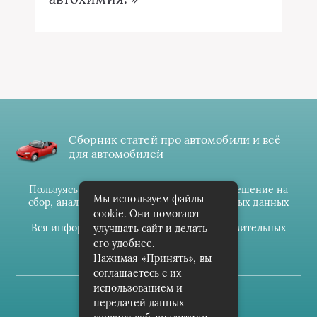
Сборник статей про автомобили и всё
для автомобилей
Пользуясь данным ресурсом вы даёте разрешение на
Мы используем файлы
сбор, анализ и хранение своих персональных данных
cookie. Они помогают
согласно
Правилам
.
Вся информация предоставлена в ознакомительных
улучшать сайт и делать
целях.
его удобнее.
Нажимая «Принять», вы
соглашаетесь с их
использованием и
(c) cpark-avto.ru
передачей данных