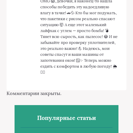
OMG 😱, девочки, я наконец-то нашла
способы победить эту надоедливую
влагу в тачке! 🚗💦 Кто бы мог подумать,
что пакетики с рисом реально спасают
ситуацию 🤯 А еще этот маленький
лайфхак с углем — просто бомба! 💣
Тянет всю сырость, как пылесос! 😂 И не
забывайте про проверку уплотнителей,
это реально важно! 💪 Надеюсь, мои
советы спасут и ваши машины от
запотевания окон! 🪟✨ Теперь можно
ездить с комфортом в любую погоду! 🌦️
❤️‍🔥
Комментарии закрыты.
Популярные статьи