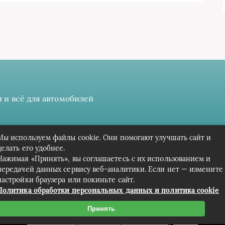
 и всё для автомобилей
 даёте разрешение на сбор, анализ и хранение своих персонал
Мы используем файлы cookie. Они помогают улучшать сайт и
Вся информация предоставлена в ознакомительных целях.
делать его удобнее.
Нажимая «Принять», вы соглашаетесь с их использованием и
передачей данных сервису веб-аналитики. Если нет — измените
настройки браузера или покиньте сайт.
Политика обработки персональных данных и политика cookie
Принять
Связаться с редакцией сайта: cpark-avto.ru@mailwebsite.r
Политика обработки персональных данных