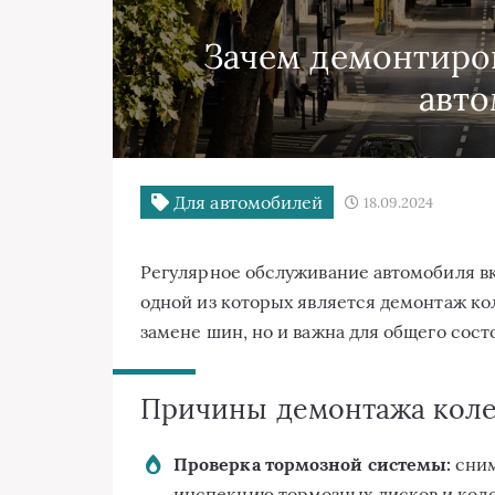
Зачем демонтиров
авт
Для автомобилей
18.09.2024
Регулярное обслуживание автомобиля в
одной из которых является демонтаж ко
замене шин, но и важна для общего сост
Причины демонтажа коле
Проверка тормозной системы:
сним
инспекцию тормозных дисков и коло