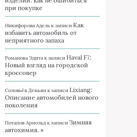
изделий: как не ошибиться
при покупке
Как
Никифорова Адель
к записи
избавить автомобиль от
неприятного запаха
Haval F7:
Романова Эдита
к записи
Новый взгляд на городской
кроссовер
Lixiang:
Соловьёв Демьян
к записи
Описание автомобилей нового
поколения
Зимняя
Потапов Арнольд
к записи
автохимия. »