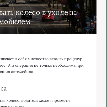
ать колесо в уходе за
омобилем
ключает в себя множество важных процедур,
лес. Эта операция не только необходима при
ояния автомобиля.
са
ая колесо, водитель может провести
док на износ.