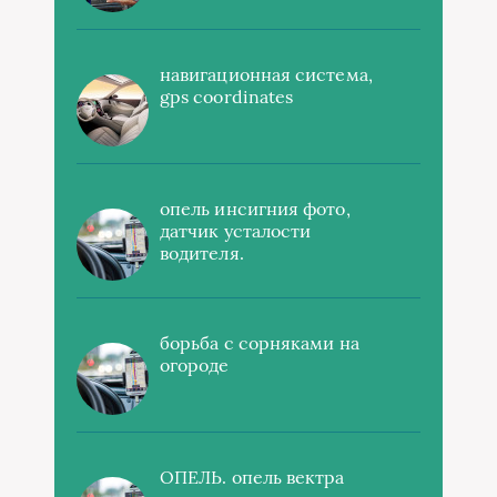
навигационная система,
gps coordinates
опель инсигния фото,
датчик усталости
водителя.
борьба с сорняками на
огороде
ОПЕЛЬ. опель вектра