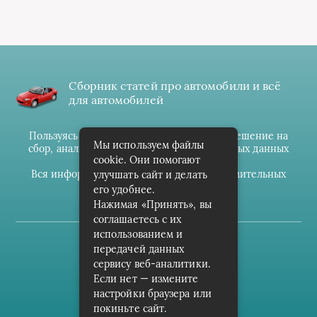
Сборник статей про автомобили и всё
для автомобилей
Пользуясь данным ресурсом вы даёте разрешение на
Мы используем файлы
сбор, анализ и хранение своих персональных данных
cookie. Они помогают
согласно
Правилам
.
Вся информация предоставлена в ознакомительных
улучшать сайт и делать
целях.
его удобнее.
Нажимая «Принять», вы
соглашаетесь с их
использованием и
(c) cpark-avto.ru
передачей данных
сервису веб-аналитики.
Карта сайта
Если нет — измените
О проекте
настройки браузера или
покиньте сайт.
Архив