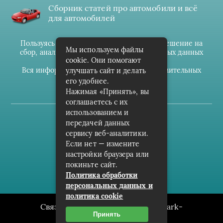
Сборник статей про автомобили и всё
для автомобилей
Пользуясь данным ресурсом вы даёте разрешение на
Мы используем файлы
сбор, анализ и хранение своих персональных данных
cookie. Они помогают
согласно
Правилам
.
Вся информация предоставлена в ознакомительных
улучшать сайт и делать
целях.
его удобнее.
Нажимая «Принять», вы
соглашаетесь с их
использованием и
(c) cpark-avto.ru
передачей данных
сервису веб-аналитики.
Карта сайта
Если нет — измените
О проекте
настройки браузера или
покиньте сайт.
Архив
Политика обработки
персональных данных и
политика cookie
Связаться с редакцией сайта: cpark-
Принять
avto.ru@mailwebsite.ru