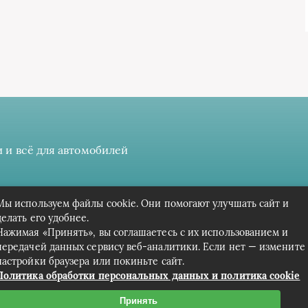
 и всё для автомобилей
 даёте разрешение на сбор, анализ и хранение своих персонал
Мы используем файлы cookie. Они помогают улучшать сайт и
Вся информация предоставлена в ознакомительных целях.
делать его удобнее.
Нажимая «Принять», вы соглашаетесь с их использованием и
передачей данных сервису веб-аналитики. Если нет — измените
настройки браузера или покиньте сайт.
Политика обработки персональных данных и политика cookie
Принять
Связаться с редакцией сайта: cpark-avto.ru@mailwebsite.r