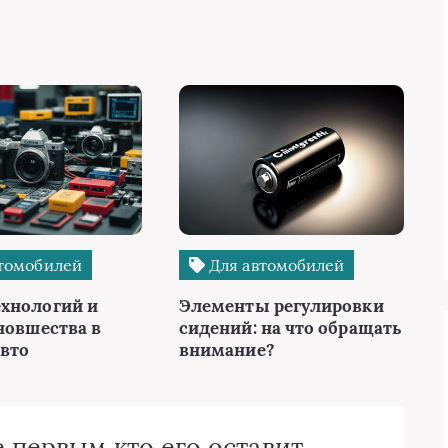
томобилей
Для автомобилей
хнологий и
Элементы регулировки
новшества в
сидений: на что обращать
авто
внимание?
 первым кто его оставит