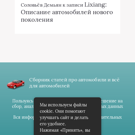
Lixiang:
Соловьёв Демьян
к записи
Описание автомобилей нового
поколения
Сборник статей про автомобили и всё
для автомобилей
Пользуясь данным ресурсом вы даёте разрешение на
Мы используем файлы
сбор, анализ и хранение своих персональных данных
cookie. Они помогают
согласно
Правилам
.
Вся информация предоставлена в ознакомительных
улучшать сайт и делать
целях.
его удобнее.
Нажимая «Принять», вы