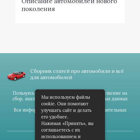
Описание автомобилей нового
поколения
Сборник статей про автомобили и всё
для автомобилей
Пользуясь данным ресурсом вы даёте разрешение на
Мы используем файлы
сбор, анализ и хранение своих персональных данных
cookie. Они помогают
согласно
Правилам
.
Вся информация предоставлена в ознакомительных
улучшать сайт и делать
целях.
его удобнее.
Нажимая «Принять», вы
соглашаетесь с их
использованием и