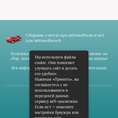
Сборник статей про автомобили и всё
для автомобилей
Пользуясь данным ресурсом вы даёте разрешение на
Мы используем файлы
сбор, анализ и хранение своих персональных данных
cookie. Они помогают
согласно
Правилам
.
Вся информация предоставлена в ознакомительных
улучшать сайт и делать
целях.
его удобнее.
Нажимая «Принять», вы
соглашаетесь с их
использованием и
(c) cpark-avto.ru
передачей данных
сервису веб-аналитики.
Карта сайта
Если нет — измените
О проекте
настройки браузера или