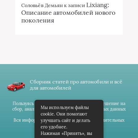
Lixiang:
Соловьёв Демьян
к записи
Описание автомобилей нового
поколения
Сборник статей про автомобили и всё
для автомобилей
Пользуясь данным ресурсом вы даёте разрешение на
Мы используем файлы
сбор, анализ и хранение своих персональных данных
cookie. Они помогают
согласно
Правилам
.
Вся информация предоставлена в ознакомительных
улучшать сайт и делать
целях.
его удобнее.
Нажимая «Принять», вы