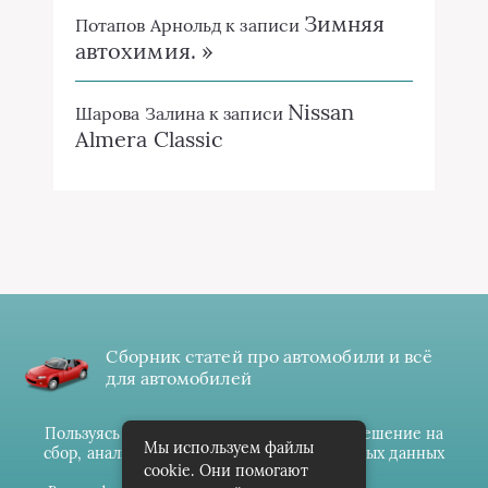
Зимняя
Потапов Арнольд
к записи
автохимия. »
Nissan
Шарова Залина
к записи
Almera Classic
Сборник статей про автомобили и всё
для автомобилей
Пользуясь данным ресурсом вы даёте разрешение на
Мы используем файлы
сбор, анализ и хранение своих персональных данных
cookie. Они помогают
согласно
Правилам
.