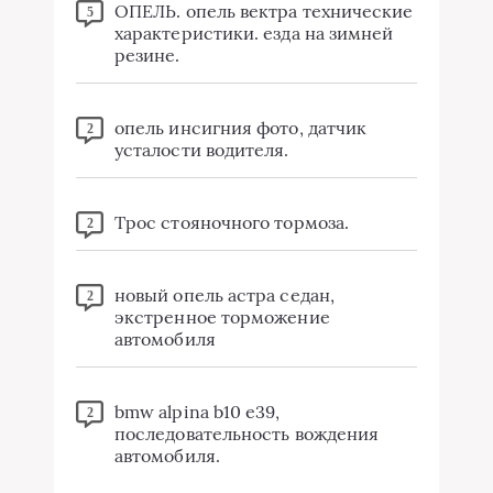
ОПЕЛЬ. опель вектра технические
5
характеристики. езда на зимней
резине.
опель инсигния фото, датчик
2
усталости водителя.
Трос стояночного тормоза.
2
новый опель астра седан,
2
экстренное торможение
автомобиля
bmw alpina b10 e39,
2
последовательность вождения
автомобиля.