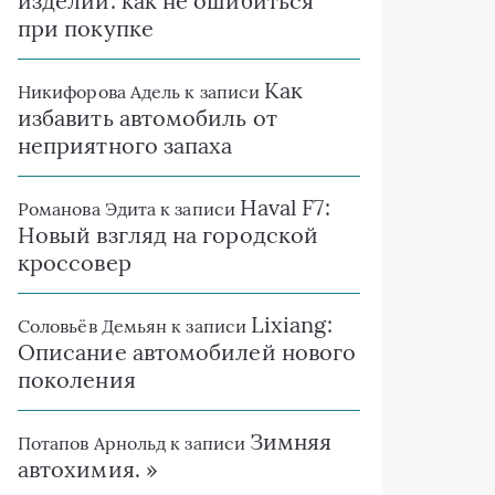
изделий: как не ошибиться
при покупке
Как
Никифорова Адель
к записи
избавить автомобиль от
неприятного запаха
Haval F7:
Романова Эдита
к записи
Новый взгляд на городской
кроссовер
Lixiang:
Соловьёв Демьян
к записи
Описание автомобилей нового
поколения
Зимняя
Потапов Арнольд
к записи
автохимия. »