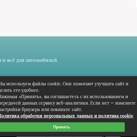
 и всё для автомобилей
 даёте разрешение на сбор, анализ и хранение своих персонал
Мы используем файлы cookie. Они помогают улучшать сайт и
Вся информация предоставлена в ознакомительных целях.
делать его удобнее.
Нажимая «Принять», вы соглашаетесь с их использованием и
передачей данных сервису веб-аналитики. Если нет — измените
настройки браузера или покиньте сайт.
Политика обработки персональных данных и политика cookie
Принять
Связаться с редакцией сайта: cpark-avto.ru@mailwebsite.r
Политика обработки персональных данных