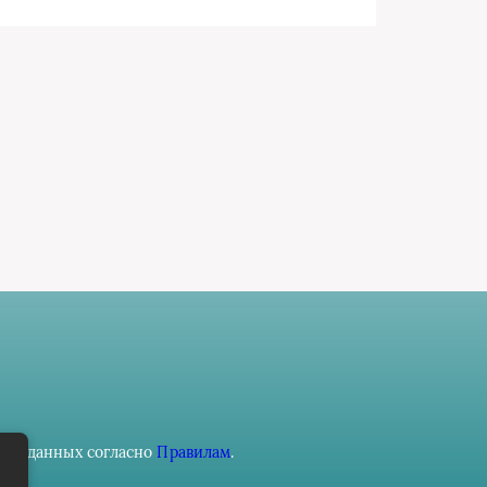
ьных данных согласно
Правилам
.