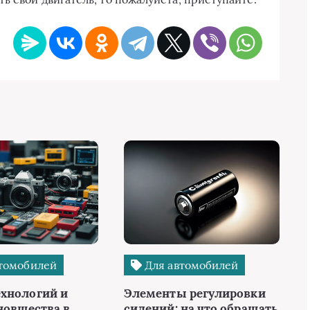
томобилей
Для автомобилей
хнологий и
Элементы регулировки
новшества в
сидений: на что обращать