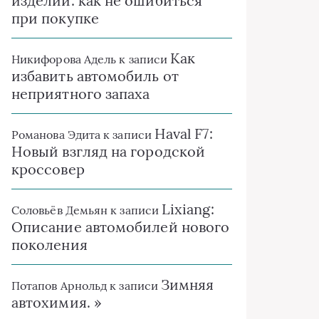
изделий: как не ошибиться
при покупке
Как
Никифорова Адель
к записи
избавить автомобиль от
неприятного запаха
Haval F7:
Романова Эдита
к записи
Новый взгляд на городской
кроссовер
Lixiang:
Соловьёв Демьян
к записи
Описание автомобилей нового
поколения
Зимняя
Потапов Арнольд
к записи
автохимия. »