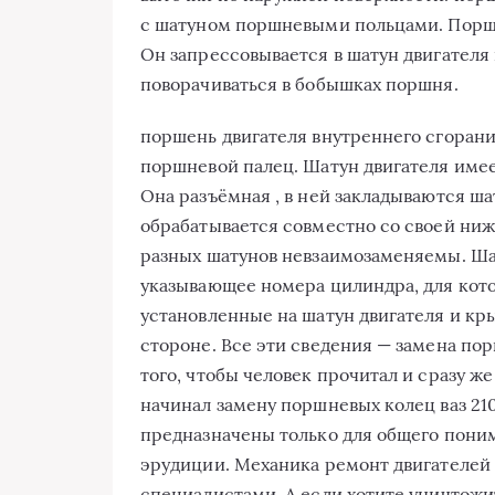
с шатуном поршневыми польцами. Порш
Он запрессовывается в шатун двигателя
поворачиваться в бобышках поршня.
поршень двигателя внутреннего сгорани
поршневой палец. Шатун двигателя имее
Она разъёмная , в ней закладываются ш
обрабатывается совместно со своей ни
разных шатунов невзаимозаменяемы. Ша
указывающее номера цилиндра, для кот
установленные на шатун двигателя и кр
стороне. Все эти сведения — замена по
того, чтобы человек прочитал и сразу же
начинал замену поршневых колец ваз 21
предназначены только для общего пони
эрудиции. Механика ремонт двигателей 
специалистами. А если хотите уничтожит