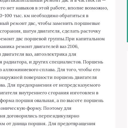
одитькапитальный ремонт двс и в частности —
го нет навыков в этой работе, вполне возможно,
80-100 тыс. км необходимо обратиться в
ьный ремонт двс, чтобы заменить поршневые
сгорания, шатун двигателя, сделать расточку
 ремонт двс поршевой группы.При капитальном
ханика ремонт двигателей ваз 2106,
 двигателя ваз, автоэлектрика для
я радиатора, и других специалистов. Поршень
з аллюминиевого сплава. Для того, чтобы его
а наружней поверхности поршень двигателя
ва. Для предохранения от непредсказуемого
гателя внутреннего сгорания изготовлен в
форма поршня овальная, а по высоте поршень
коническую форму. Поэтому для
шня договорились перпендикулярно
 мм от днища поршня. Для предотвращения