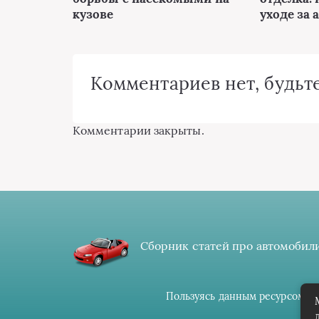
кузове
уходе за 
Комментариев нет, будьте
Комментарии закрыты.
Сборник статей про автомобили
Пользуясь данным ресурсом вы