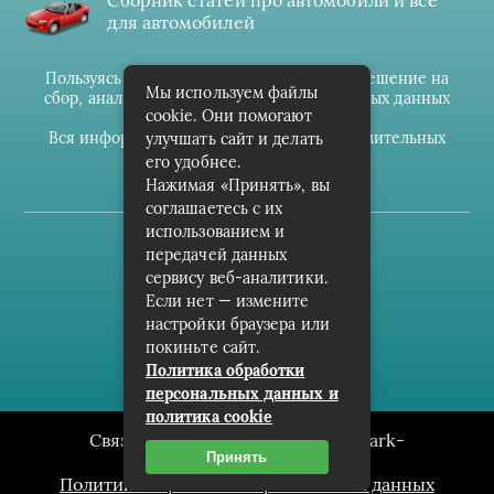
Сборник статей про автомобили и всё
для автомобилей
Пользуясь данным ресурсом вы даёте разрешение на
Мы используем файлы
сбор, анализ и хранение своих персональных данных
cookie. Они помогают
согласно
Правилам
.
Вся информация предоставлена в ознакомительных
улучшать сайт и делать
целях.
его удобнее.
Нажимая «Принять», вы
соглашаетесь с их
использованием и
(c) cpark-avto.ru
передачей данных
сервису веб-аналитики.
Карта сайта
Если нет — измените
О проекте
настройки браузера или
покиньте сайт.
Архив
Политика обработки
персональных данных и
политика cookie
Связаться с редакцией сайта: cpark-
Принять
avto.ru@mailwebsite.ru
Политика обработки персональных данных