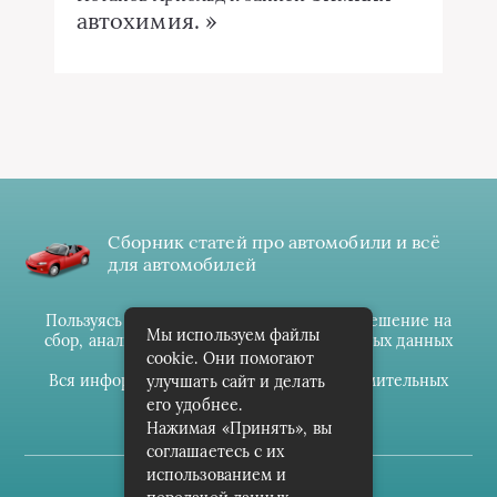
автохимия. »
Сборник статей про автомобили и всё
для автомобилей
Пользуясь данным ресурсом вы даёте разрешение на
Мы используем файлы
сбор, анализ и хранение своих персональных данных
cookie. Они помогают
согласно
Правилам
.
Вся информация предоставлена в ознакомительных
улучшать сайт и делать
целях.
его удобнее.
Нажимая «Принять», вы
соглашаетесь с их
использованием и
(c) cpark-avto.ru