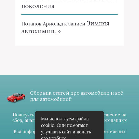
поколения
Зимняя
Потапов Арнольд
к записи
автохимия. »
Сборник статей про автомобили и всё
для автомобилей
Пользуясь данным ресурсом вы даёте разрешение на
Мы используем файлы
сбор, анализ и хранение своих персональных данных
cookie. Они помогают
согласно
Правилам
.
Вся информация предоставлена в ознакомительных
улучшать сайт и делать
целях.
его удобнее.