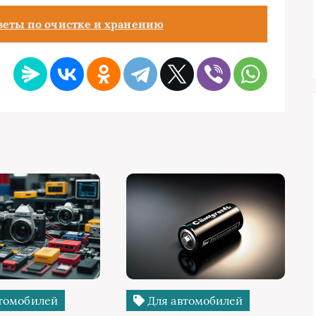
оветы по очистке и хранению
томобилей
Для автомобилей