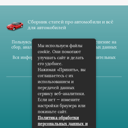
Сборник статей про автомобили и всё
для автомобилей
Пользуясь данным ресурсом вы даёте разрешение на
Мы используем файлы
сбор, анализ и хранение своих персональных данных
cookie. Они помогают
согласно
Правилам
.
Вся информация предоставлена в ознакомительных
улучшать сайт и делать
целях.
его удобнее.
Нажимая «Принять», вы
соглашаетесь с их
использованием и
(c) cpark-avto.ru
передачей данных
сервису веб-аналитики.
Карта сайта
Если нет — измените
О проекте
настройки браузера или
покиньте сайт.
Архив
Политика обработки
персональных данных и