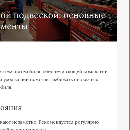
ной подвеской: основные
оменты
систем автомобиля, обеспечивающей комфорт и
 уход за ней помогает избежать серьезных
биля.
тояния
икают незаметно. Рекомендуется регулярно
особое внимание на: