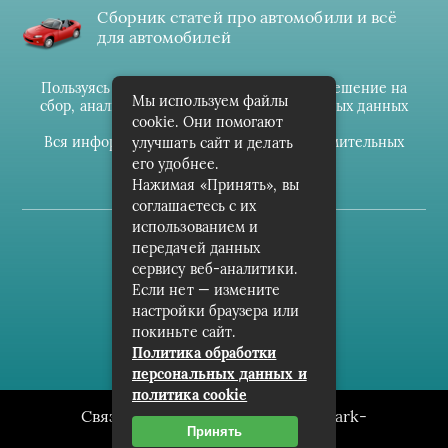
Сборник статей про автомобили и всё
для автомобилей
Пользуясь данным ресурсом вы даёте разрешение на
Мы используем файлы
сбор, анализ и хранение своих персональных данных
cookie. Они помогают
согласно
Правилам
.
Вся информация предоставлена в ознакомительных
улучшать сайт и делать
целях.
его удобнее.
Нажимая «Принять», вы
соглашаетесь с их
использованием и
(c) cpark-avto.ru
передачей данных
сервису веб-аналитики.
Карта сайта
Если нет — измените
О проекте
настройки браузера или
покиньте сайт.
Архив
Политика обработки
персональных данных и
политика cookie
Связаться с редакцией сайта: cpark-
Принять
avto.ru@mailwebsite.ru