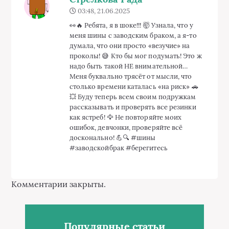
03:48, 21.06.2025
👀🔥 Ребята, я в шоке!!! 🤯 Узнала, что у
меня шины с заводским браком, а я-то
думала, что они просто «везучие» на
проколы! 😅 Кто бы мог подумать! Это ж
надо быть такой НЕ внимательной…
Меня буквально трясёт от мысли, что
столько времени каталась «на риск» 🚗
💥 Буду теперь всем своим подружкам
рассказывать и проверять все резинки
как ястреб! 🦅 Не повторяйте моих
ошибок, девчонки, проверяйте всё
досконально! 💪🔍 #шины
#заводскойбрак #берегитесь
Комментарии закрыты.
Популярные статьи