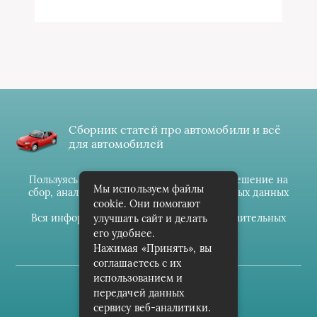
Сборник статей про автомобили и всё
для автомобилей
Пользуясь данным ресурсом вы даёте разрешение на
Мы используем файлы
сбор, анализ и хранение своих персональных данных
cookie. Они помогают
согласно
Правилам
.
Вся информация предоставлена в ознакомительных
улучшать сайт и делать
целях.
его удобнее.
Нажимая «Принять», вы
соглашаетесь с их
использованием и
(c) cpark-avto.ru
передачей данных
сервису веб-аналитики.
Карта сайта