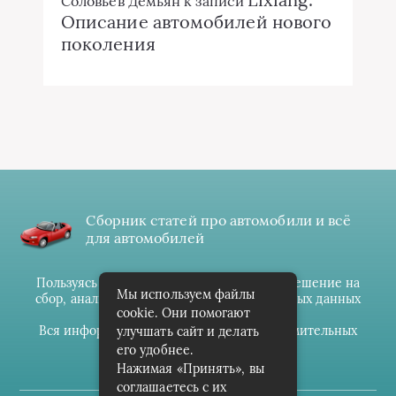
Соловьёв Демьян
к записи
Описание автомобилей нового
поколения
Сборник статей про автомобили и всё
для автомобилей
Пользуясь данным ресурсом вы даёте разрешение на
Мы используем файлы
сбор, анализ и хранение своих персональных данных
cookie. Они помогают
согласно
Правилам
.
Вся информация предоставлена в ознакомительных
улучшать сайт и делать
целях.
его удобнее.
Нажимая «Принять», вы
соглашаетесь с их