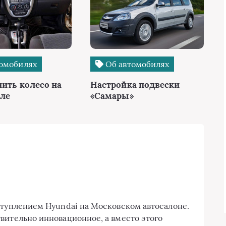
омобилях
Об автомобилях
нить колесо на
Настройка подвески
ле
«Самары»
ступлением Hyundai на Московском автосалоне.
твительно инновационное, а вместо этого