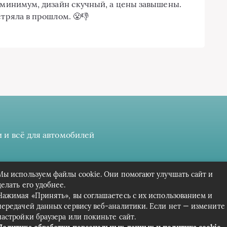
к минимум, дизайн скучный, а цены завышены.
стряла в прошлом. 😤👎
 и всё для автомобилей
 даёте разрешение на сбор, анализ и хранение своих персонал
Мы используем файлы cookie. Они помогают улучшать сайт и
Вся информация предоставлена в ознакомительных целях.
делать его удобнее.
Нажимая «Принять», вы соглашаетесь с их использованием и
передачей данных сервису веб-аналитики. Если нет — измените
настройки браузера или покиньте сайт.