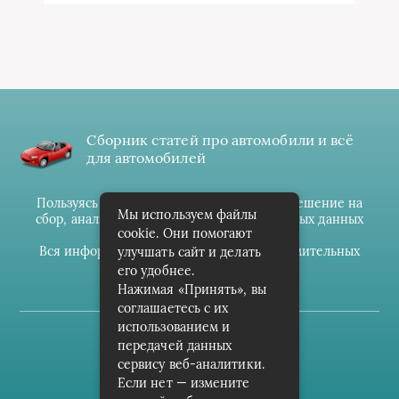
Сборник статей про автомобили и всё
для автомобилей
Пользуясь данным ресурсом вы даёте разрешение на
Мы используем файлы
сбор, анализ и хранение своих персональных данных
cookie. Они помогают
согласно
Правилам
.
Вся информация предоставлена в ознакомительных
улучшать сайт и делать
целях.
его удобнее.
Нажимая «Принять», вы
соглашаетесь с их
использованием и
(c) cpark-avto.ru
передачей данных
сервису веб-аналитики.
Карта сайта
Если нет — измените
О проекте