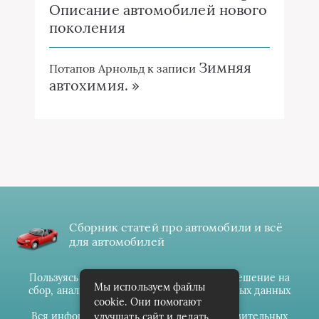
Описание автомобилей нового
поколения
Зимняя
Потапов Арнольд
к записи
автохимия. »
Сборник статей про автомобили и всё
для автомобилей
Пользуясь данным ресурсом вы даёте разрешение на
Мы используем файлы
сбор, анализ и хранение своих персональных данных
cookie. Они помогают
согласно
Правилам
.
Вся информация предоставлена в ознакомительных
улучшать сайт и делать