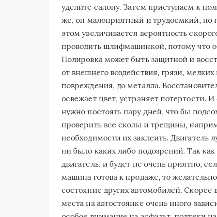
уделите салону. Затем приступаем к пол
же, он малоприятный и трудоемкий, но 
этом увеличивается вероятность скорог
проводить шлифмашинкой, потому что об
Полировка может быть защитной и восст
от внешнего воздействия, грязи, мелких
повреждения, до металла. Восстановите
освежает цвет, устраняет потертости. 
нужно постоять пару дней, что бы подс
проверить все сколы и трещины, наприм
необходимости их заклеить. Двигатель л
ни было каких либо подозрений. Так как
двигатель, и будет не очень приятно, ес
машина готова к продаже, то желательно
состояние других автомобилей. Скорее в
места на автостоянке очень иного зависи
особое внимание на асфальт, подтеки н