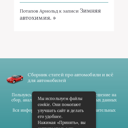
Зимняя
Потапов Арнольд
к записи
автохимия. »
Сборник статей про автомобили и всё
для автомобилей
Пользуясь данным ресурсом вы даёте разрешение на
Мы используем файлы
сбор, анализ и хранение своих персональных данных
cookie. Они помогают
согласно
Правилам
.
Вся информация предоставлена в ознакомительных
улучшать сайт и делать
целях.
его удобнее.
Нажимая «Принять», вы