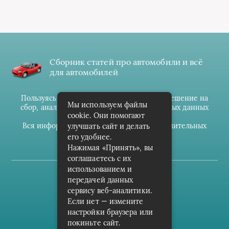
Сборник статей про автомобили и всё
для автомобилей
Пользуясь данным ресурсом вы даёте разрешение на
Мы используем файлы
сбор, анализ и хранение своих персональных данных
cookie. Они помогают
согласно
Правилам
.
Вся информация предоставлена в ознакомительных
улучшать сайт и делать
целях.
его удобнее.
Нажимая «Принять», вы
соглашаетесь с их
использованием и
(c) cpark-avto.ru
передачей данных
сервису веб-аналитики.
Карта сайта
Если нет — измените
О проекте
настройки браузера или
покиньте сайт.
Архив