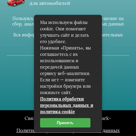
для автомобилей
Пользуясь данным ресурсом вы даёте разрешение на
Мы используем файлы
сбор, анализ и хранение своих персональных данных
cookie. Они помогают
согласно
Правилам
.
Вся информация предоставлена в ознакомительных
улучшать сайт и делать
целях.
его удобнее.
Нажимая «Принять», вы
соглашаетесь с их
использованием и
(c) cpark-avto.ru
передачей данных
сервису веб-аналитики.
Карта сайта
Если нет — измените
О проекте
настройки браузера или
покиньте сайт.
Архив
Политика обработки
персональных данных и
политика cookie
Связаться с редакцией сайта: cpark-
Принять
avto.ru@mailwebsite.ru
Политика обработки персональных данных