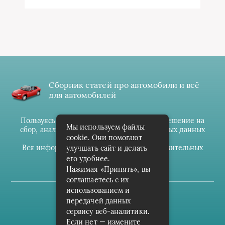
Сборник статей про автомобили и всё
для автомобилей
Пользуясь данным ресурсом вы даёте разрешение на
Мы используем файлы
сбор, анализ и хранение своих персональных данных
cookie. Они помогают
согласно
Правилам
.
Вся информация предоставлена в ознакомительных
улучшать сайт и делать
целях.
его удобнее.
Нажимая «Принять», вы
соглашаетесь с их
использованием и
(c) cpark-avto.ru
передачей данных
сервису веб-аналитики.
Карта сайта
Если нет — измените