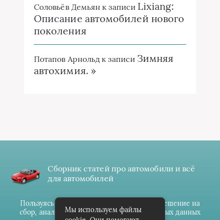
Lixiang:
Соловьёв Демьян
к записи
Описание автомобилей нового
поколения
Зимняя
Потапов Арнольд
к записи
автохимия. »
Сборник статей про автомобили и всё
для автомобилей
Пользуясь данным ресурсом вы даёте разрешение на
Мы используем файлы
сбор, анализ и хранение своих персональных данных