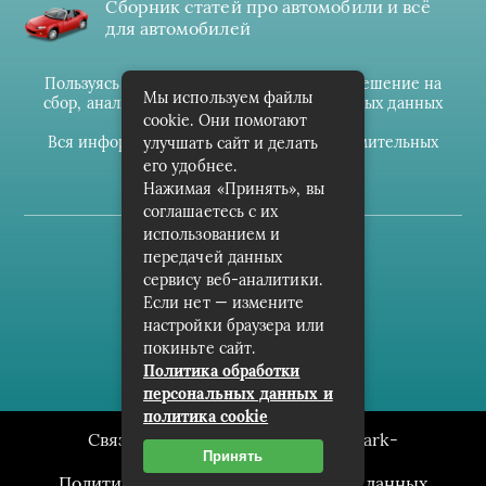
Сборник статей про автомобили и всё
для автомобилей
Пользуясь данным ресурсом вы даёте разрешение на
Мы используем файлы
сбор, анализ и хранение своих персональных данных
cookie. Они помогают
согласно
Правилам
.
Вся информация предоставлена в ознакомительных
улучшать сайт и делать
целях.
его удобнее.
Нажимая «Принять», вы
соглашаетесь с их
использованием и
(c) cpark-avto.ru
передачей данных
сервису веб-аналитики.
Карта сайта
Если нет — измените
О проекте
настройки браузера или
покиньте сайт.
Архив
Политика обработки
персональных данных и
политика cookie
Связаться с редакцией сайта: cpark-
Принять
avto.ru@mailwebsite.ru
Политика обработки персональных данных