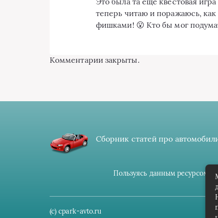
Это была та ещё квестовая игр
теперь читаю и поражаюсь, как
фишками! 😮 Кто бы мог подумат
Комментарии закрыты.
Сборник статей про автомобили
Пользуясь данным ресурсом вы
(c) cpark-avto.ru