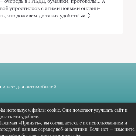
а – очередь в ГИБДД, бумажки, протоколы… А
 всё упростилось с этими новыми онлайн-
ь, что доживём до таких удобств! 🚗💨
 и всё для автомобилей
 даёте разрешение на сбор, анализ и хранение своих персонал
Мы используем файлы cookie. Они помогают улучшать сайт и
Вся информация предоставлена в ознакомительных целях.
делать его удобнее.
Нажимая «Принять», вы соглашаетесь с их использованием и
передачей данных сервису веб-аналитики. Если нет — измените
настройки браузера или покиньте сайт.