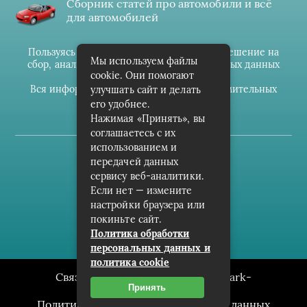
Сборник статей про автомобили и всё
для автомобилей
Пользуясь данным ресурсом вы даёте разрешение на
Мы используем файлы
сбор, анализ и хранение своих персональных данных
cookie. Они помогают
согласно
Правилам
.
Вся информация предоставлена в ознакомительных
улучшать сайт и делать
целях.
его удобнее.
Нажимая «Принять», вы
соглашаетесь с их
использованием и
(c) cpark-avto.ru
передачей данных
сервису веб-аналитики.
Карта сайта
Если нет — измените
О проекте
настройки браузера или
покиньте сайт.
Архив
Политика обработки
персональных данных и
политика cookie
Связаться с редакцией сайта: cpark-
Принять
avto.ru@mailwebsite.ru
Политика обработки персональных данных